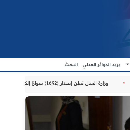
بريد الدوائر العدلي
البحث
مة للمواطنين
وزارة العدل تعلن إصدار (1692) سوارًا إلكترونيًا لنزلاء سجن الناصرية المركزي لتنظيم التعاملات المالية داخل المؤسسات الإصلاحية