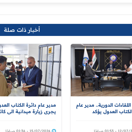
أخبار ذات صلة
لقاءات الدورية.. مدير عام
مدير عام دائرة الكتاب العد
الكتاب العدول يؤكد
يجري زيارة ميدانية الى كا
 استقبال المواطنين
عدل البياع الصباحي لمتابع
قاء بجودة الخدمات
مستوى الخدمات العدلية
ة لهم
1 - 01:53 صباحًا
15/07/2026 - 01:36 صباحًا