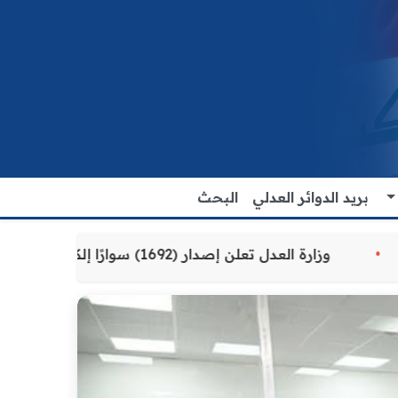
بريد الدوائر العدلي
البحث
دمة للمواطنين
وزارة العدل تعلن إصدار (1692) سوارًا إلكترونيًا لنزلاء سجن الناصرية المركزي لتنظيم التعاملات المالية داخل المؤسسات الإصلاحية