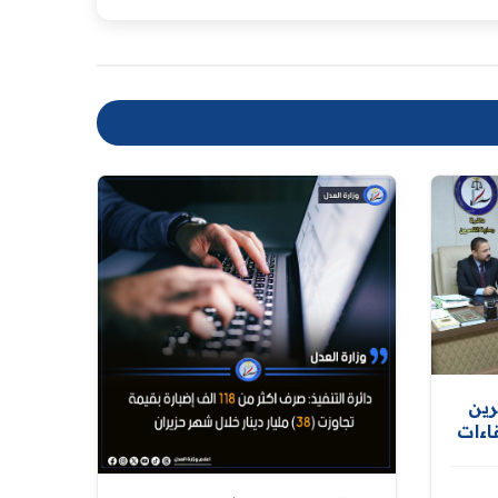
رين
اءات