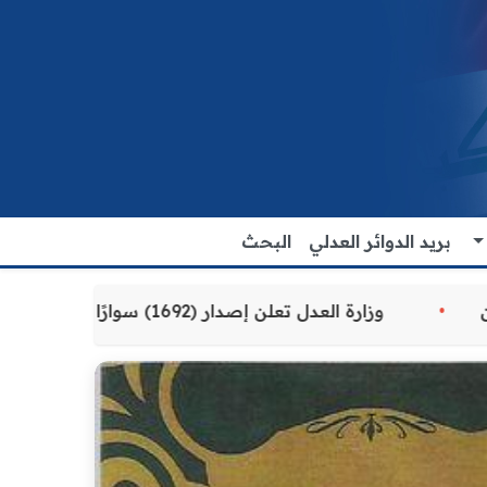
بريد الدوائر العدلي
البحث
ة المقدمة للمواطنين
وزارة العدل تعلن إصدار (1692) سوارًا إلكترونيًا لنزلاء سجن الناصرية المركزي لتنظيم التعاملات المالية داخل المؤسسات الإصلاحية