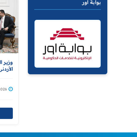
بوابة اور
وزير ا
الأردن
العدلي
إمكاني
المبرم
/07/2026
تبادل 
وعمّان