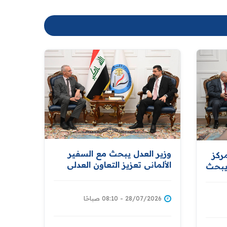
وزير العدل يبحث مع السفير
ركز
الألماني تعزيز التعاون العدلي
ويبحث
والقانوني ومناقشة ملف
ي
السجناء المنقولين من سوريا
كة
صلاح
28/07/2026 - 08:10 صباحًا