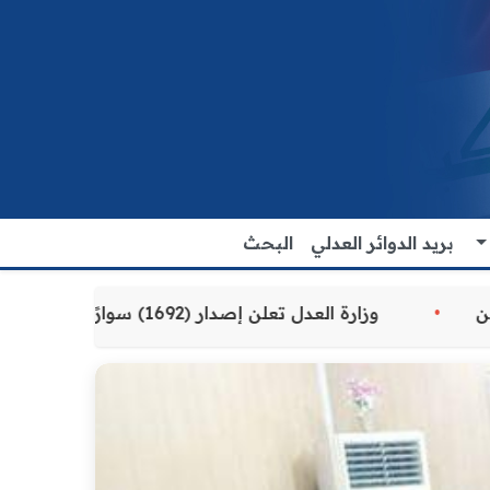
بريد الدوائر العدلي
البحث
دمة للمواطنين
وزارة العدل تعلن إصدار (1692) سوارًا إلكترونيًا لنزلاء سجن الناصرية المركزي لتنظيم التعاملات المالية داخل المؤسسات الإصلاحية