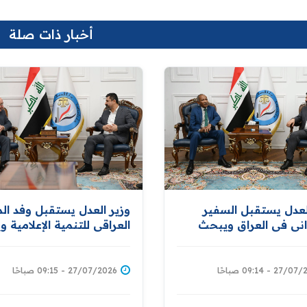
أخبار ذات صلة
لعدل يستقبل السفير
وزير العدل يستقبل وفد الم
ني في العراق ويبحث
العراقي للتنمية الإعلامية 
تكمال اجراءات توقيع
تعزيز التعاون في نشر الوع
ة لتبادل المحكومين بين
الثقافي والقانوني والمشار
والخرطوم
في دعم برامج التأهيل والإ
27 - 09:14 صباحًا
27/07/2026 - 09:15 صباحًا
للنزلاء