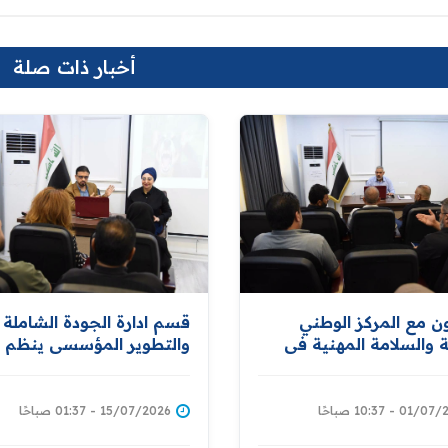
أخبار ذات صلة
ون مع المركز الوطني
قسم ادارة الجودة الشاملة
والسلامة المهنية في
والتطوير المؤسسي ينظم 
العمل .. ‏قسم ادارة الجودة
توعوية حول الامراض
ة والتطوير المؤسسي
الفايروسية المعدية وسبل
ورشة خاصة بحوادث
الوقاية منها
01 - 10:37 صباحًا
15/07/2026 - 01:37 صباحًا
ات العمل