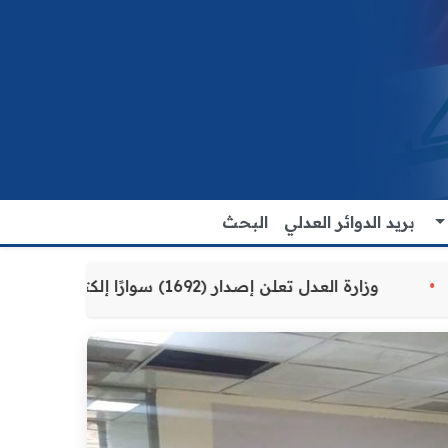
بريد الدوائر العدلي
البحث
دمة للمواطنين
وزارة العدل تعلن إصدار (1692) سوارًا إلكترونيًا لنزلاء سجن الناصرية المركزي لتنظيم التعاملات المالية داخل المؤسسات الإصلاحية