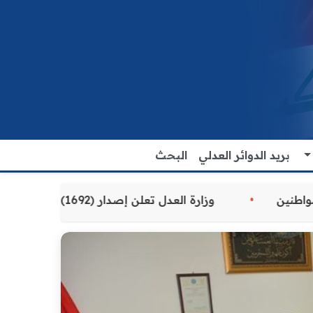
بريد الدوائر العدلي
البحث
 المقدمة للمواطنين
وزارة العدل تعلن إصدار (1692) سوارًا إلكترونيًا لنزلاء سجن الناصرية المركزي لتنظيم التعاملات المالية داخل المؤسسات الإصلاحية