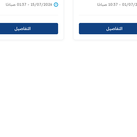
ورشة خاصة بحوادث
الوقاية منها
01 - 10:37 صباحًا
15/07/2026 - 01:37 صباحًا
ات العمل
التفاصيل
التفاصيل