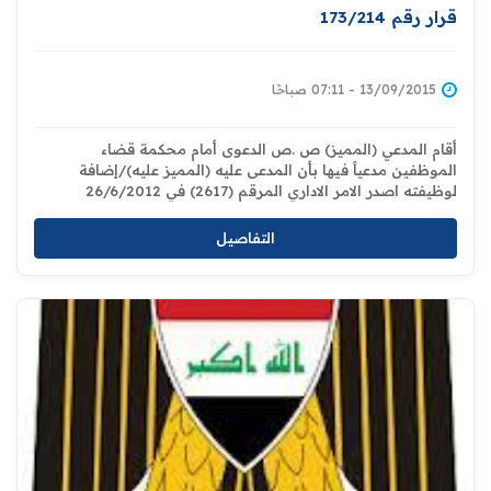
قرار رقم 173/214
13/09/2015 - 07:11 صباحًا
أقام المدعي (المميز) ص .ص الدعوى أمام محكمة قضاء
الموظفين مدعياً فيها بأن المدعى عليه (المميز عليه)/إضافة
لوظيفته اصدر الامر الاداري المرقم (2617) في 26/6/2012
المتضمن فصله من الوظيفة لصدور الحكم بحبسه لمدة سنة
واحدة استناداً لاحكام المادة (316) عقوبات فقدم طلباً لغرض اعادته
التفاصيل
الى الوظيفة فرفض طلبه بالكتاب المرقم (5765) في 12/5/2013