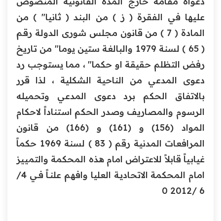
دعواه مقامة خارج المدة القانونية المنصوص
عليها في الفقرة ( ز ) من البند ( ثانيا" ) من
المادة ( 7 ) من قانون مجلس شورى الدولة رقـم
( 65 ) لسنة 1979 والبالغة ستين يوما" من تاريخ
رفض التظلم حقيقة او حكما" ، مما يستوجب رد
دعوى المدعي من الناحية الشكلية ، لذا قرر
بالاتفاق الحكم برد دعوى المدعي وتحميله
الرسوم والمصاريف وصدر الحكم استناداً لاحكام
المواد (156) و (161) و (166) من قانون
المرافعات المدنية رقم ( 83 ) لسنة 1969 حكماً
غيابياً قابلاً للاعتراض امام هذه المحكمة والتمييز
امام المحكمة الاتحاديـة العليا وافهم علنــاً فــي 4/
6 /2012 0