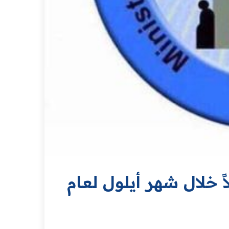
: الإفراج عن (٥٥٧) نزيلاً خلال شهر أيلول لعام