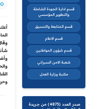
قسم ادارة الجودة الشاملة
والتطوير المؤسسي
قسم المتابعة والتنسيق
الماض
قسم الاعلام
وقال
شأنه
قسم شؤون المواطنين
وأضا
شعبة الامن السبراني
والح
القض
مكتبة وزارة العدل
وحرص
صدر العدد (4875) من جريدة