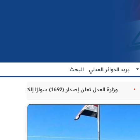
بريد الدوائر العدلي
البحث
قدمة للمواطنين
وزارة العدل تعلن إصدار (1692) سوارًا إلكترونيًا لنزلاء سجن الناصرية المركزي لتنظيم التعاملات المالية داخل المؤسسات الإصلاحية