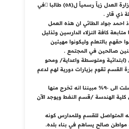
خصص قسم الناصرية الاصلاحي للاحكام الخفيفة التابع لوزارة العدل زياً رسمياً ل(٥٨) طالبا ًفي
 ذي قار .
 احمد ‏جواد الطائي ان هذه العمل
تابعة كافة النزلاء الدارسين ‏وتذليل
ا ‏حقهم بالتعلم وليكونوا مهيئين
نين صالحين في المجتمع .‏
موزعين على مراحل (ابتدائية ومتوسطة واعداية/ ومحو
رة القسم تقوم بزيارات دورية لهم لدعم
واشار ان المدرسة حققت نسبة نجاح للمراحل المنتهية وصلت الى ٩٠% مبيننا انه تخرج منها
ي كلية الهندسة /قسم النفط ويوجد الآن
مه المتواصل للقسم وللمدارس كونه
مواطن صالح يساهم في بناء بلده.