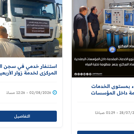
استنفار خدمي في سجن ا
المركزي لخدمة زوار الأربعي
تنفيذاً لتوجيهات معالي وزي
العدل
اء بمستوى الخدمات
مة داخل المؤسسات
02/08/2026 - 12:26 مساءً
حيةسجن بغداد المركزي
نظومة تحلية المياه
28 - 01:29 صباحًا
التفاصيل