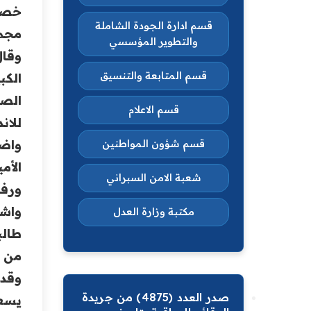
قسم ادارة الجودة الشاملة
مجمو
والتطوير المؤسسي
وقال
قسم المتابعة والتنسيق
الكب
الصع
قسم الاعلام
للان
قسم شؤون المواطنين
الأم
شعبة الامن السبراني
ورفد
مكتبة وزارة العدل
طالب
من ي
وقدم
صدر العدد (4875) من جريدة
يسعى