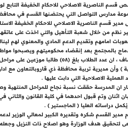
عة مدارس التواصل التي يحتضنها القسم في محافظة
 مدير قسم الناصرية الاصلاحي للاحكام الخفيفة الاستاذ
ير نظم من خلال ‏شعبة التأهيل والتي اخذت على عاتقها م
وبات امامهم وتقديم الدعم المادي والمعنوي لهم لينالو
دماج بالمجتمع بعد إنقضاء ‏محكوميتهم ويصبحوا مواط
واضاف ، ان عدد الطلاب بلغ (٥٨) طالبا 
ية ) وأن مديرية تربية محافظة ذي قاروبالتعاون مع ادا
 العملية الاصلاحية التي دابت ‏عليها .‏
ان اثنان وتم قبول احدهما في كلية القانون والثاني ف
ُكمل دراساته العليا ( الماجستير ) .
 مدير القسم شكره وتقديره الكبير لمعالي الوزير لدع
 لتحقيق هدف الوزارة وهو اصلاح ذات النزيل وجعله 