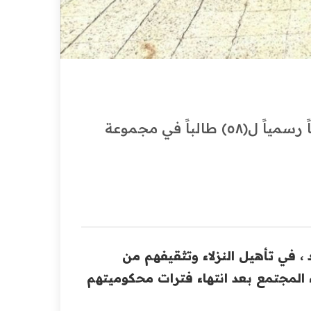
سجن الناصرية الاصلاحي للاحكام الخفيفة يخصص زياً رسمياً ل(٥٨) طالباً في مجموعة
 ، في تأهيل النزلاء وتثقيفهم من
 المجتمع بعد انتهاء فترات محكوميتهم