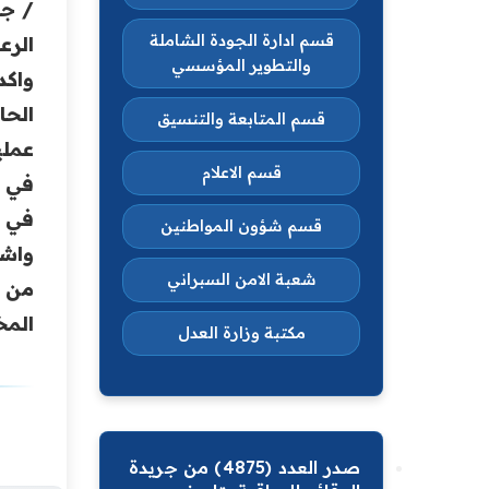
/ جا
قسم ادارة الجودة الشاملة
الرع
والتطوير المؤسسي
واكد
الحا
قسم المتابعة والتنسيق
عملي
قسم الاعلام
في س
في ع
قسم شؤون المواطنين
واشا
شعبة الامن السبراني
من ا
المخت
مكتبة وزارة العدل
صدر العدد (4875) من جريدة