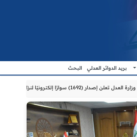
بريد الدوائر العدلي
البحث
اطنين
وزارة العدل تعلن إصدار (1692) سوارًا إلكترونيًا لنزلاء سجن الناصرية المركزي لتنظيم التعاملات المالية داخل المؤسسات الإصلاحية