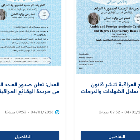
ع العراقية تنشر قانون
العدل: تعلن صدور العــــدد الج
عادل الشهادات والدرجات
من جـريــدة ‏الوقــــائع العــراقي
ة العربية والأجنبية
بــالرقم (4854)‏
ً إلى اللغة الإنكليزية
04 - 09:52 صباحًا
04/01/2026 - 09:53 صباحًا
التفاصيل
التفاصيل