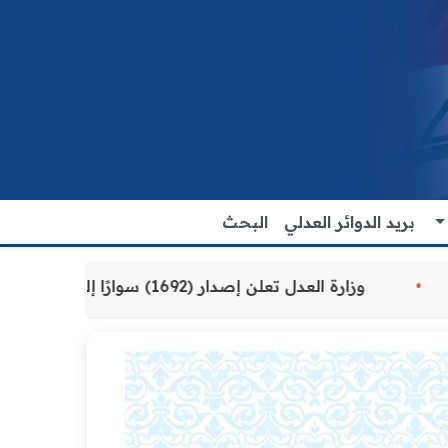
بريد الدوائر العدلي
البحث
ة المقدمة للمواطنين
وزارة العدل تعلن إصدار (1692) سوارًا إلكترونيًا لنزلاء سجن الناصرية المركزي لتنظيم التعاملات المالية داخل المؤسسات الإصلاحية