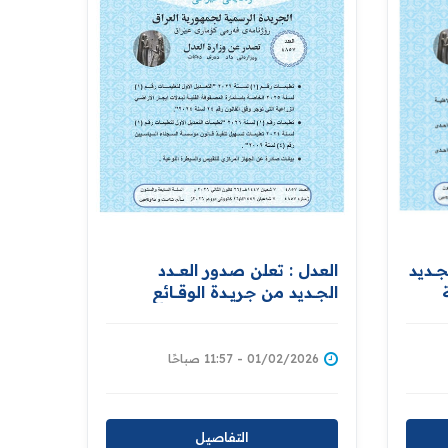
ـــديد
العدل : تعلن صدور العــــدد
ة
الجـــديد من جـريــدة ‏الوقــــائع
العــراقية بــالرقم (4857)‏
01/02/2026 - 11:57 صباحًا
التفاصيل