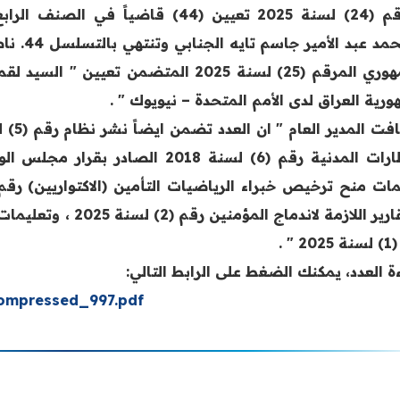
المرقم (24) لسنة 2025 تعيين (44) ق
(1.محمد 
الجمهوري المرقم (25) لسنة 2025 المتضمن تع
رية العراق لدى الأمم المتحدة – نيويوك " .
والتقارير اللازمة لان
 " .
ة العدد، يمكنك الضغط على الرابط التالي:
compressed_997.pdf