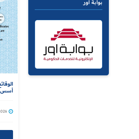
بوابة اور
الوقائ
أسس ت
العلمي
"مترجما
/01/2026