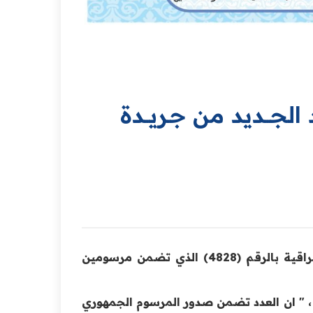
لجـــديد من جـريــدة
أعلنت وزارة العدل عن صدور العدد الجديد من جريدة ‏‏الوقائع العراقية بالرقم (4828) الذي تضمن مرسومين
 ، " ان العدد تضمن صدور المرسوم الجمهوري