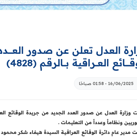
رة العدل تعلن عن صدور العــــدد ا
قــــائع العــراقية بــالرقم (4828)‏
16/06/2025 - 01:58 صباحًا
يين ونظاماً وعدداً من التعليمات .
ت مدير عام دائرة الوقائع العراقية السيدة هيفاء شكر محمود