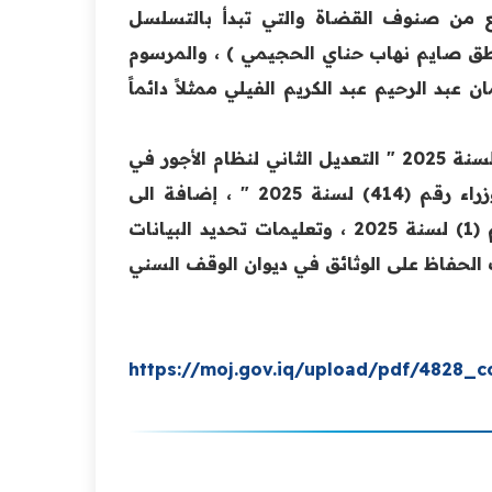
اضياً في الصنف الرابع من صنوف القضاة والتي تبدأ بالتسلسل
عبد الأمير جاسم تايه الجنابي وتنتهي بالتسلسل 44. ناطق صايم نهاب حناي الحجيمي ) ، والمرسوم
يين " السيد لقمان عبد الرحيم عبد الكريم الفيلي ممثلاً دائماً
وأضافت المدير العام " ان العدد تضمن ايضاً نشر نظام رقم (5) لسنة 2025 " التعديل الثاني لنظام الأجور في
المطارات المدنية رقم (6) لسنة 2018 الصادر بقرار مجلس الوزراء رقم (414) لسنة 2025 " ، إضافة الى
تعليمات منح ترخيص خبراء الرياضيات التأمين (الاكتواريين) رقم (1) لسنة 2025 ، وتعليمات تحديد البيانات
دماج المؤمنين رقم (2) لسنة 2025 ، وتعليمات الحفاظ على الوثائق في ديوان الوقف السني
https://moj.gov.iq/upload/pdf/4828_