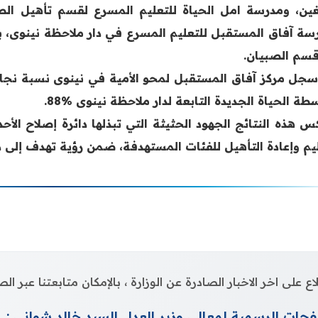
لغين، ومدرسة امل الحياة للتعليم المسرع لقسم تأهيل الص
سة آفاق المستقبل للتعليم المسرع في دار ملاحظة نينوى، بال
سم الصبيان.
ة الحياة الجديدة التابعة لدار ملاحظة نينوى %88.
س هذه النتائج الجهود الحثيثة التي تبذلها دائرة إصلاح الأح
ليم وإعادة التأهيل للفئات المستهدفة، ضمن رؤية تهدف إلى د
اع على اخر الاخبار الصادرة عن الوزارة ، بالإمكان متابعتنا عبر 
حات الرسمية لمعالي وزير العدل السيد خالد شواني :