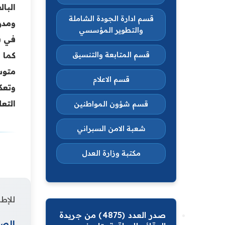
البا
قسم ادارة الجودة الشاملة
ومدر
والتطوير المؤسسي
في ق
قسم المتابعة والتنسيق
متوسط
قسم الاعلام
وتعك
التع
قسم شؤون المواطنين
شعبة الامن السبراني
مكتبة وزارة العدل
للإطل
صدر العدد (4875) من جريدة
الصف