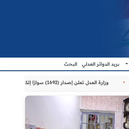
بريد الدوائر العدلي
البحث
 للمواطنين
وزارة العدل تعلن إصدار (1692) سوارًا إلكترونيًا لنزلاء سجن الناصرية المركزي لتنظيم التعاملات المالية داخل المؤسسات الإصلاحية