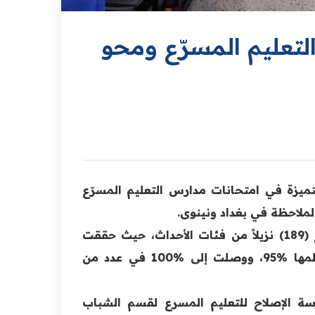
لتعليم المسرّع ومحو
تميزة في امتحانات مدارس التعليم المسرّع
لملاحظة في بغداد ونينوى.
وبيّنت الإحصائية النهائية أن عدد المشاركين في الامتحانات بلغ (189) نزيلاً من فئات الأحداث، حيث حققت
المدارس ومراكز التعليم نسبة نجاح مرتفعة، تجاوزت في معظمها %95، ووصلت إلى %100 في عدد من
 الإصلاح للتعليم المسرع لقسم الشباب