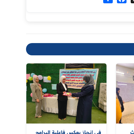
ث
في انجاز يعكس فاعلية البرامج