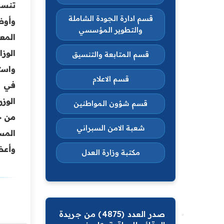
تنسج
قسم ادارة الجودة الشاملة
وأوض
والتطوير المؤسسي
المع
الوزا
قسم المتابعة والتنسيق
واست
قسم الاعلام
في ا
الوزر
قسم شؤون المواطنين
من ج
شعبة الامن السبراني
المس
وأعض
مكتبة وزارة العدل
صدر العدد (4875) من جريدة