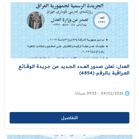
العدل: تعلن صدور العــــدد الجـــديد من جـريــدة ‏الوقــــائع
العــراقية بــالرقم (4854)‏
04/01/2026 - 09:53 صباحًا
التفاصيل