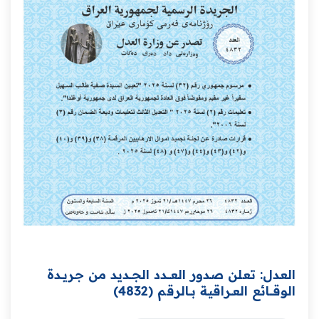
العدل: تعلن صدور العــــدد الجـــديد من جـريــدة
‏الوقــــائع العــراقية بــالرقم (4832)‏