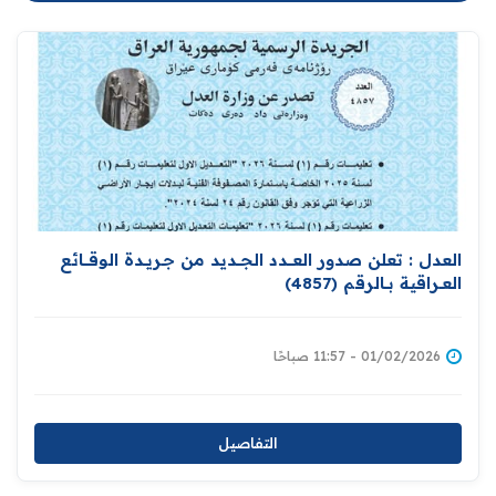
العدل : تعلن صدور العــــدد الجـــديد من جـريــدة ‏الوقــــائع
العــراقية بــالرقم (4857)‏
01/02/2026 - 11:57 صباحًا
التفاصيل