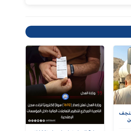
لنجف
ن
ر