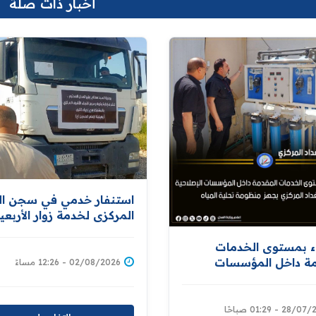
أخبار ذات صلة
استنفار خدمي في سجن ا
المركزي لخدمة زوار الأربعي
تنفيذاً لتوجيهات معالي وزي
العدل
اء بمستوى الخدمات
مة داخل المؤسسات
02/08/2026 - 12:26 مساءً
حيةسجن بغداد المركزي
نظومة تحلية المياه
28 - 01:29 صباحًا