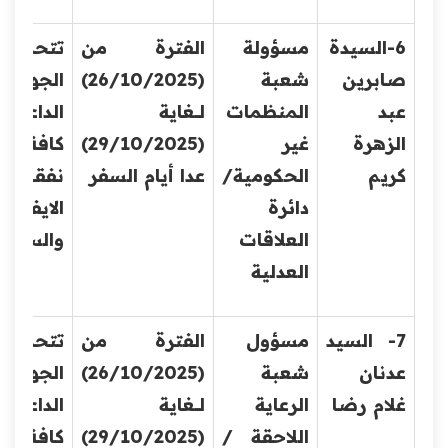
6-السيدة
مسؤولة
الفترة من
تتحمل
صابرين
شعبة
(26/10/2025)
الجهة
عبد
المنظمات
لــــغاية
الداعية
الزهرة
غير
(29/10/2025)
كافة
كريم
الحكومية/
عدا أيام السفر
نفقات
دائرة
الايفاد
العلاقات
والسف
العدلية
7- السيد
مسؤول
الفترة من
تتحمل
عدنان
شعبة
(26/10/2025)
الجهة
غلام رضا
الرعاية
لــــغاية
الداعية
اللاحقة /
(29/10/2025)
كافة