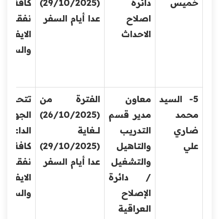
خميس
دائرة
(29/10/2025)
كافة
اصلاح
عدا أيام السفر
نفقات
الاحداث
الايفاد
والسف
5- السيد
معاون
الفترة من
تتحمل
محمد
مدير قسم
(26/10/2025)
الجهة
ضاري
التدريب
لــــغاية
الداعية
علي
والتاهيل
(29/10/2025)
كافة
والتشغيل
عدا أيام السفر
نفقات
/ دائرة
الايفاد
الإصلاح
والسف
العراقية