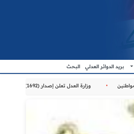
بريد الدوائر العدلي
البحث
لعدلية المقدمة للمواطنين
وزارة العدل تعلن إصدار (1692) سوارًا إلكترونيًا لنزلاء سجن الناصرية المركزي لتنظيم التعاملات المالية داخل المؤسسات