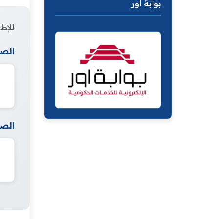
بوابة اور
للإطل
الصف
الصف