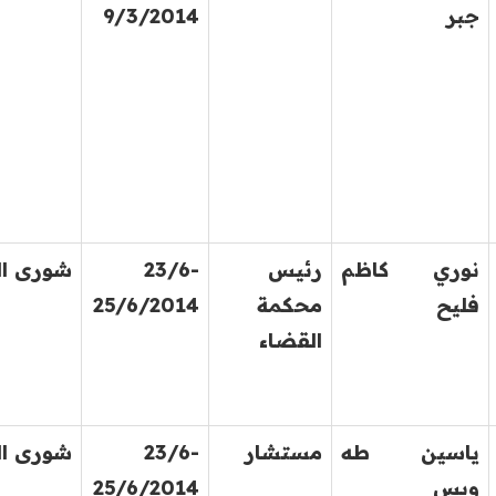
جبر
9/3/2014
نوري كاظم
رئيس
23/6-
شورى ال
فليح
محكمة
25/6/2014
القضاء
ياسين طه
مستشار
23/6-
شورى ال
ويس
25/6/2014