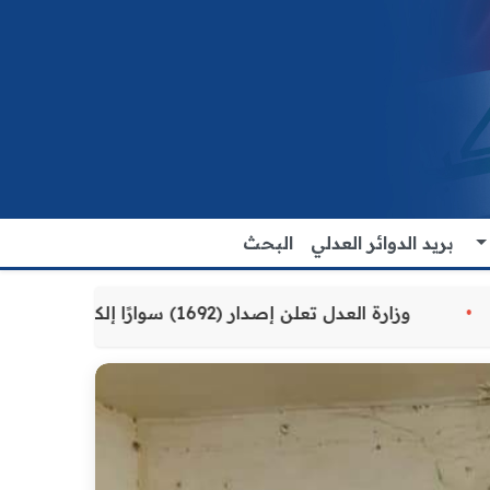
بريد الدوائر العدلي
البحث
مقدمة للمواطنين
وزارة العدل تعلن إصدار (1692) سوارًا إلكترونيًا لنزلاء سجن الناصرية المركزي لتنظيم التعاملات المالية داخل المؤسسات الإصلاحية