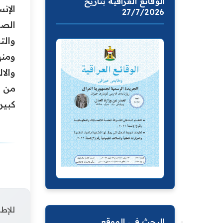
الوقائع العراقية بتاريخ
الإن
27/7/2026
الصح
والت
ومنه
والال
من ج
كبير
للإطل
البحث في الموقع