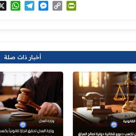
cebook
X
WhatsApp
Telegram
Messenger
Copy
PrintFriendly
Link
أخبار ذات صلة