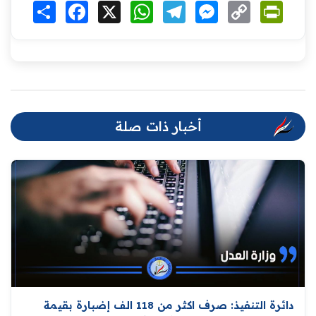
Print
Copy
Messenger
Telegram
WhatsApp
X
Facebook
انشر
Link
أخبار ذات صلة
دائرة التنفيذ: صرف اكثر من 118 الف إضبارة بقيمة