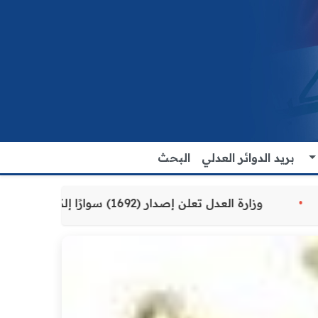
بريد الدوائر العدلي
البحث
دمة للمواطنين
وزارة العدل تعلن إصدار (1692) سوارًا إلكترونيًا لنزلاء سجن الناصرية المركزي لتنظيم التعاملات المالية داخل المؤسسات الإصلاحية