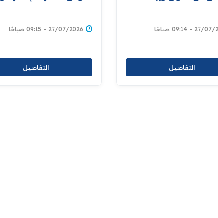
تكمال اجراءات توقيع
تعزيز التعاون في نشر الوع
ة لتبادل المحكومين بين
الثقافي والقانوني والمشار
والخرطوم
في دعم برامج التأهيل والإ
27 - 09:14 صباحًا
27/07/2026 - 09:15 صباحًا
للنزلاء
التفاصيل
التفاصيل