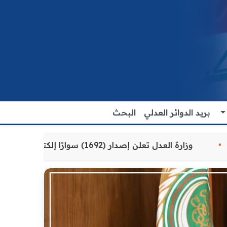
بريد الدوائر العدلي
البحث
مة للمواطنين
وزارة العدل تعلن إصدار (1692) سوارًا إلكترونيًا لنزلاء سجن الناصرية المركزي لتنظيم التعاملات المالية داخل المؤسسات الإصلاحية