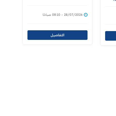
والقانوني ومناقشة ملف
ي
السجناء المنقولين من سوريا
كة
صلاح
28/07/2026 - 08:10 صباحًا
التفاصيل