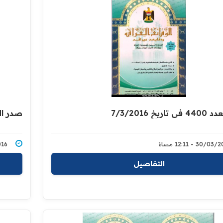
ريخ 7/3/2016
صدر العدد 4401 في ت
30/0 - 12:11 مساءً
4/2016
التفاصيل