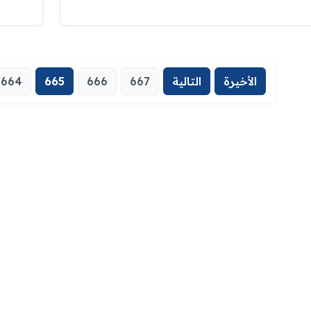
الأخيرة
التالية
667
666
665
664