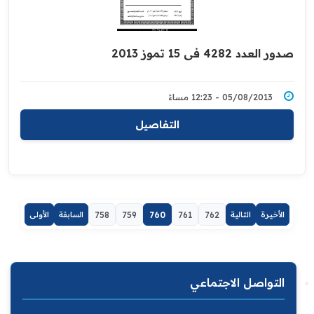
صدور العدد 4282 في 15 تموز 2013
05/08/2013 - 12:23 مساءً
التفاصيل
الأخيرة
التالية
762
761
760
759
758
السابقة
الأولى
التواصل الاجتماعي