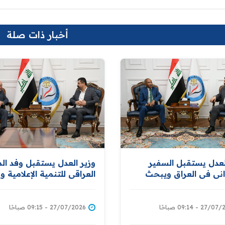
أخبار ذات صلة
لعدل يستقبل السفير
وزير العدل يستقبل وفد الم
ني في العراق ويبحث
العراقي للتنمية الإعلامية 
تكمال اجراءات توقيع
تعزيز التعاون في نشر الوع
ة لتبادل المحكومين بين
الثقافي والقانوني والمشار
والخرطوم
في دعم برامج التأهيل والإ
27 - 09:14 صباحًا
27/07/2026 - 09:15 صباحًا
للنزلاء