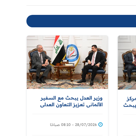
وزير العدل يبحث مع السفير
ركز
الألماني تعزيز التعاون العدلي
ويبحث
والقانوني ومناقشة ملف
ي
السجناء المنقولين من سوريا
كة
صلاح
28/07/2026 - 08:10 صباحًا