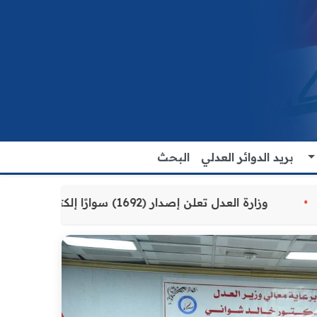
بريد الدوائر العدلي
البحث
 للمواطنين
وزارة العدل تعلن إصدار (1692) سوارًا إلكترونيًا لنزلاء سجن الناصرية المركزي لتنظيم التعاملات المالية داخل المؤسسات الإصلاحية