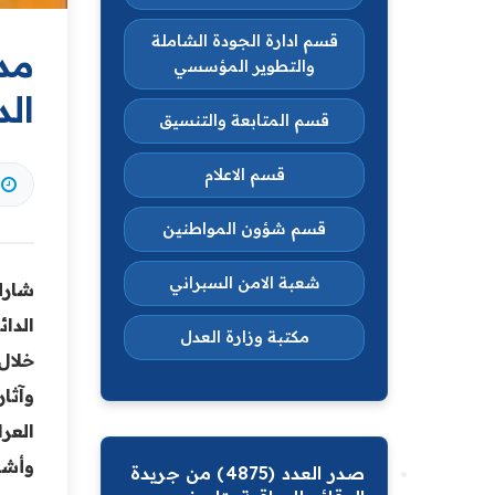
قسم ادارة الجودة الشاملة
مد
والتطوير المؤسسي
ال
قسم المتابعة والتنسيق
قسم الاعلام
قسم شؤون المواطنين
شعبة الامن السبراني
شارك 
الدا
مكتبة وزارة العدل
خلال
وآثا
العر
وأشا
صدر العدد (4875) من جريدة