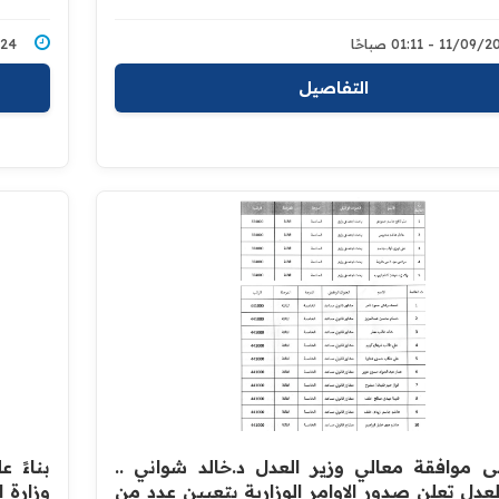
11/0 - 01:11 صباحًا
9/2024
التفاصيل
على موافقة معالي وزير العدل د.خالد شواني ..
بناءً 
لعدل تعلن صدور الاوامر الوزارية بتعيين عدد من
وزارة 