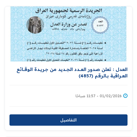
العدل : تعلن صدور العــــدد الجـــديد من جـريــدة ‏الوقــــائع
العــراقية بــالرقم (4857)‏
01/02/2026 - 11:57 صباحًا
التفاصيل