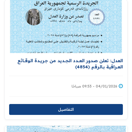
العدل: تعلن صدور العــــدد الجـــديد من جـريــدة ‏الوقــــائع
العــراقية بــالرقم (4854)‏
04/01/2026 - 09:53 صباحًا
التفاصيل