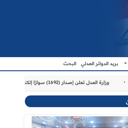
بريد الدوائر العدلي
البحث
مة للمواطنين
وزارة العدل تعلن إصدار (1692) سوارًا إلكترونيًا لنزلاء سجن الناصرية المركزي لتنظيم التعاملات المالية داخل المؤسسات الإصلاحية