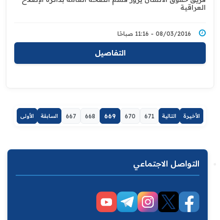
العراقية
08/03/2016 - 11:16 صباحًا
التفاصيل
الأخيرة
التالية
671
670
669
668
667
السابقة
الأولى
التواصل الاجتماعي